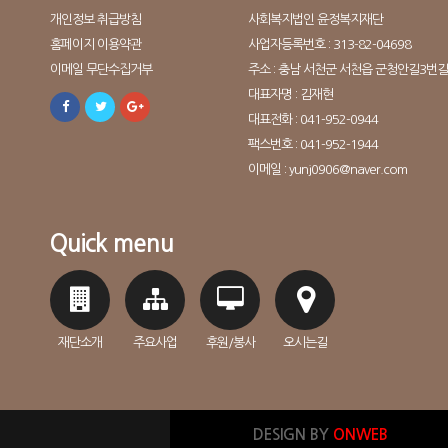
개인정보 취급방침
사회복지법인 윤정복지재단
홈페이지 이용약관
사업자등록번호 : 313-82-04698
이메일 무단수집거부
주소 : 충남 서천군 서천읍 군청안길3번길 
대표자명 : 김재현
대표전화 : 041-952-0944
팩스번호 : 041-952-1944
이메일 : yunj0906@naver.com
Quick menu
재단소개
주요사업
후원/봉사
오시는길
DESIGN BY
ONWEB